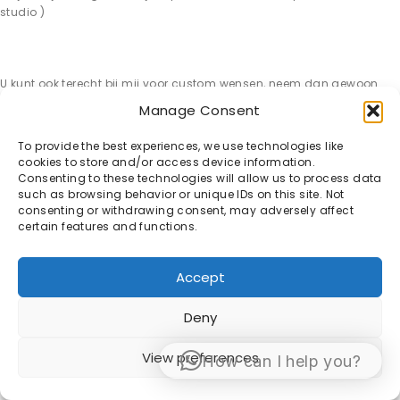
studio )
U kunt ook terecht bij mij voor custom wensen, neem dan gewoon
contact met mij op !
Manage Consent
To provide the best experiences, we use technologies like
cookies to store and/or access device information.
Consenting to these technologies will allow us to process data
such as browsing behavior or unique IDs on this site. Not
consenting or withdrawing consent, may adversely affect
© 1998 -2026 Sacha van Manen -
Algemene
certain features and functions.
Voorwaarden
Accept
Deny
View preferences
How can I help you?