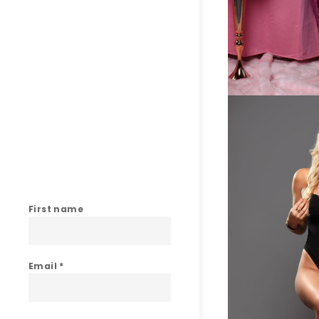
First name
Email
*