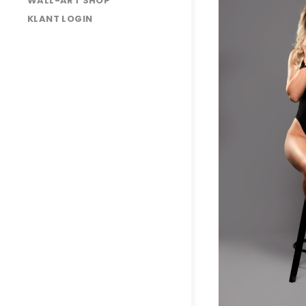
WALL-ART SHOP
3O7A9950
KLANT LOGIN
3O7A0343
3O7A0327
3O7A0296
3O7A0280
3O7A0276
3O7A0271
3O7A0237
3O7A0199
3O7A0170
3O7A0123
3O7A0048
3O7A0047