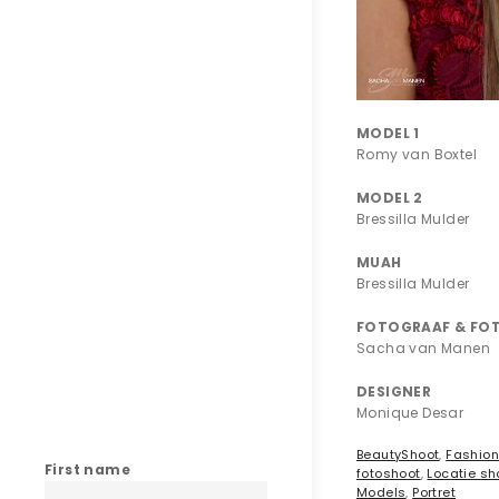
MODEL 1
Romy van Boxtel
MODEL 2
Bressilla Mulder
MUAH
Bressilla Mulder
FOTOGRAAF & FO
Sacha van Manen
DESIGNER
Monique Desar
BeautyShoot
,
Fashio
First name
fotoshoot
,
Locatie sh
Models
,
Portret