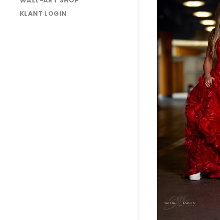
WALL-ART SHOP
025A2184
KLANT LOGIN
025A2237CL
025A2249
025A2379
025A2419
025A2488
025A2604cl
Romy
van
Boxtel
&
Bressilla
Mulder