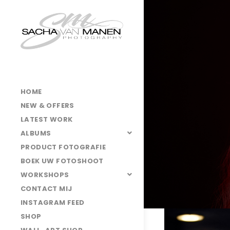
HOME
NEW & OFFERS
LATEST WORK
ALBUMS
PRODUCT FOTOGRAFIE
BOEK UW FOTOSHOOT
WORKSHOPS
CONTACT MIJ
INSTAGRAM FEED
025A2180
SHOP