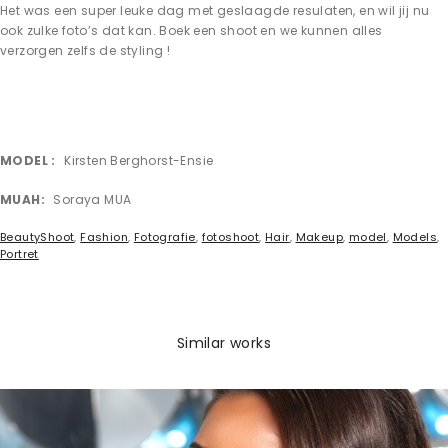
Het was een super leuke dag met geslaagde resulaten, en wil jij nu
ook zulke foto’s dat kan. Boek een shoot en we kunnen alles
verzorgen zelfs de styling !
MODEL
Kirsten Berghorst-Ensie
MUAH
Soraya MUA
BeautyShoot
,
Fashion
,
Fotografie
,
fotoshoot
,
Hair
,
Makeup
,
model
,
Models
,
Portret
Similar works