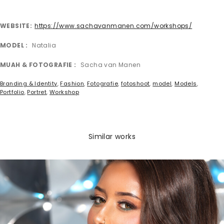
WEBSITE
https://www.sachavanmanen.com/workshops/
MODEL
Natalia
MUAH & FOTOGRAFIE
Sacha van Manen
Branding & Identity
,
Fashion
,
Fotografie
,
fotoshoot
,
model
,
Models
,
Portfolio
,
Portret
,
Workshop
Similar works