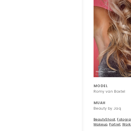
MODEL
Romy van Boxtel
MUAH
Beauty by Jaq
BeautyShoot
,
Fotogra
Makeup
,
Portret
,
Work