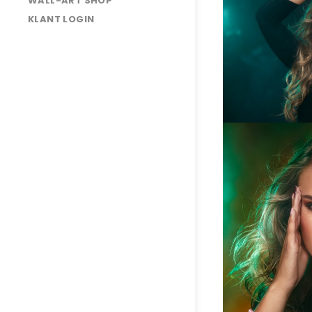
WALL-ART SHOP
Boxtel
KLANT LOGIN
025A3383-
Edit
Romy
van
Boxtel
Romy
van
Boxtel
Romy
van
Boxtel
Romy
van
Boxtel
025A3416