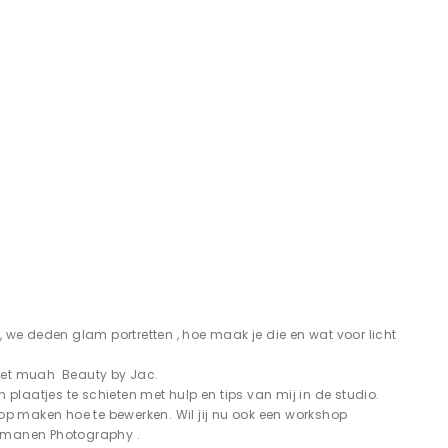
we deden glam portretten , hoe maak je die en wat voor licht
met muah Beauty by Jac.
plaatjes te schieten met hulp en tips van mij in de studio.
op maken hoe te bewerken. Wil jij nu ook een workshop
nmanen Photography .