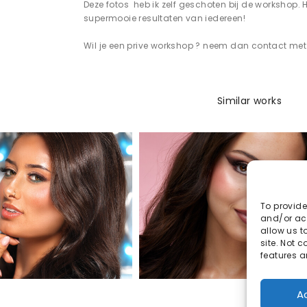
Deze fotos heb ik zelf geschoten bij de workshop.
supermooie resultaten van iedereen!
Wil je een prive workshop ? neem dan contact met 
Similar works
To provide
and/or acc
allow us t
site. Not 
features a
A