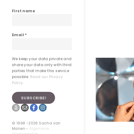
First name
Email
*
We keep your data private and
share your data only with third
parties that make this service
possible.
Read our Privacy
Policy.
© 1998 -2026 Sacha van
Manen -
Algemene
Voorwaarden